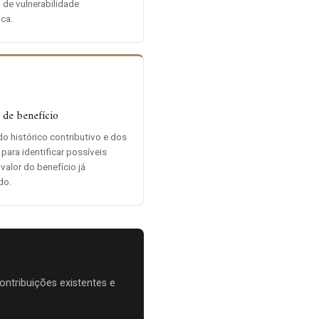
 de vulnerabilidade
ca.
 de benefício
do histórico contributivo e dos
 para identificar possíveis
 valor do benefício já
do.
ntribuições existentes e