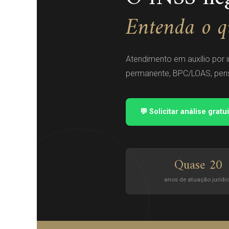
Entenda o qu
Atendimento em auxílio por 
permanente, BPC/LOAS, pensã
💬 Solicitar análise gratu
Quase 20
anos de atuação jurídi