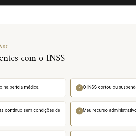
ÃO?
entes com o INSS
o na perícia médica.
O INSS cortou ou suspen
✓
mas continuo sem condições de
Meu recurso administrativ
✓