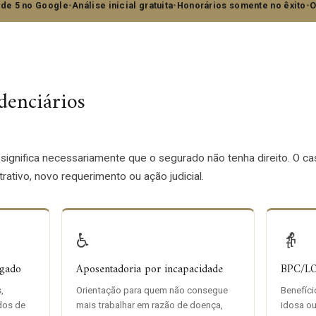
 de 5 no Google
•
Análise inicial gratuita
•
Honorários somente no êxito
•
O
denciários
 significa necessariamente que o segurado não tenha direito. O c
ativo, novo requerimento ou ação judicial.
♿
👵
egado
Aposentadoria por incapacidade
BPC/L
,
Orientação para quem não consegue
Benefíci
dos de
mais trabalhar em razão de doença,
idosa o