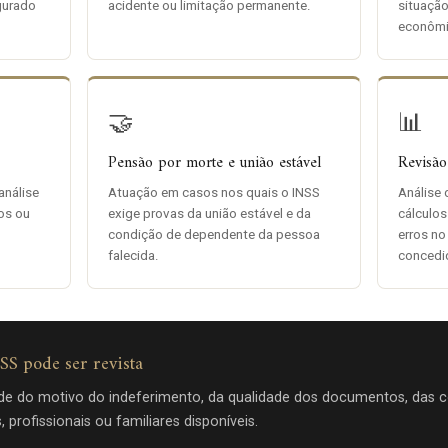
gurado
acidente ou limitação permanente.
situação
econômi
🤝
📊
Pensão por morte e união estável
Revisão
análise
Atuação em casos nos quais o INSS
Análise 
os ou
exige provas da união estável e da
cálculos
condição de dependente da pessoa
erros no
falecida.
concedi
SS pode ser revista
nde do motivo do indeferimento, da qualidade dos documentos, das co
 profissionais ou familiares disponíveis.