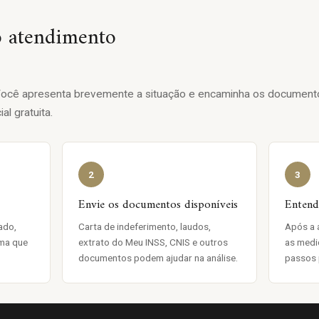
 atendimento
 Você apresenta brevemente a situação e encaminha os document
al gratuita.
2
3
Envie os documentos disponíveis
Entenda
ado,
Carta de indeferimento, laudos,
Após a a
rma que
extrato do Meu INSS, CNIS e outros
as medi
documentos podem ajudar na análise.
passos 