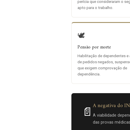
perícia que consideraram o se
apto para o trabalho.
🕊️
Pensão por morte
Habilitação de dependentes e 
de pedidos negados, suspens
que exigem comprovação de
dependência.
A negativa do IN
📄
A viabilidade depe
das provas médicas,