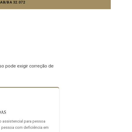
AB/BA 32.072
aso pode exigir correção de
OAS
o assistencial para pessoa
u pessoa com deficiência em